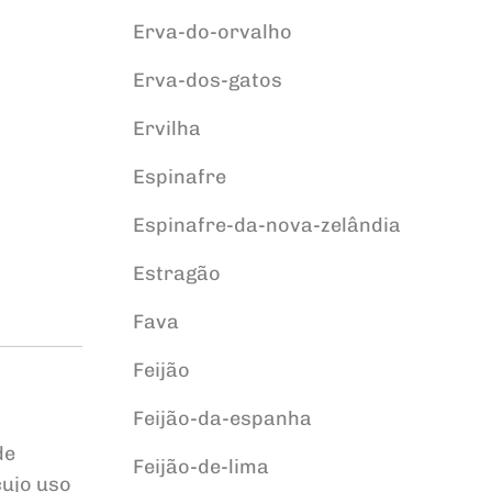
Erva-do-orvalho
Erva-dos-gatos
Ervilha
Espinafre
Espinafre-da-nova-zelândia
Estragão
Fava
Feijão
Feijão-da-espanha
de
Feijão-de-lima
cujo uso