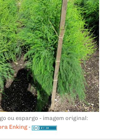
go ou espargo - imagem original:
ora Enking
-