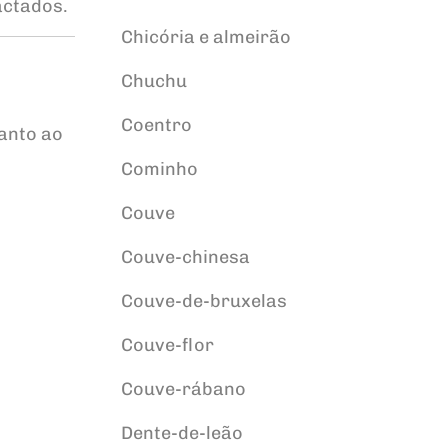
actados.
Chicória e almeirão
Chuchu
Coentro
anto ao
Cominho
Couve
Couve-chinesa
Couve-de-bruxelas
Couve-flor
Couve-rábano
Dente-de-leão