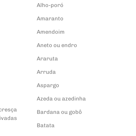
Alho-poró
Amaranto
Amendoim
Aneto ou endro
Araruta
Arruda
Aspargo
Azeda ou azedinha
cresça
Bardana ou gobô
ivadas
Batata