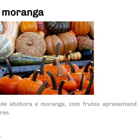
e moranga
s de abóbora e moranga, com frutos apresentan
res.
a