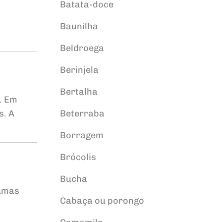
Batata-doce
Baunilha
Beldroega
Berinjela
Bertalha
. Em
s. A
Beterraba
Borragem
Brócolis
Bucha
gumas
Cabaça ou porongo