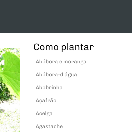
Como plantar
Abóbora e moranga
Abóbora-d'água
Abobrinha
Açafrão
Acelga
Agastache