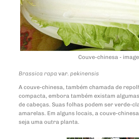
Couve-chinesa - image
Brassica rapa
var.
pekinensis
A couve-chinesa, também chamada de repolh
compacta, embora também existam algumas c
de cabeças. Suas folhas podem ser verde-cl
amarelas. Em alguns locais, a couve-chines
seja uma outra planta.