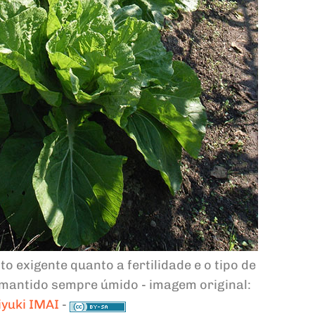
o exigente quanto a fertilidade e o tipo de
a mantido sempre úmido - imagem original:
iyuki IMAI
-