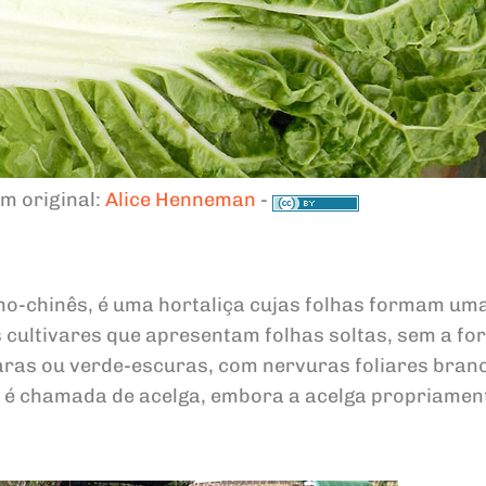
m original:
Alice Henneman
-
o-chinês, é uma hortaliça cujas folhas formam um
ultivares que apresentam folhas soltas, sem a f
aras ou verde-escuras, com nervuras foliares bran
a é chamada de acelga, embora a acelga propriament