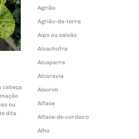
Agrião
Agrião-da-terra
Aipo ou salsão
Alcachofra
Alcaparra
Alcaravia
a cabeça
Alecrim
ormação
Alface
cas ou
e dita
Alface-de-cordeiro
Alho