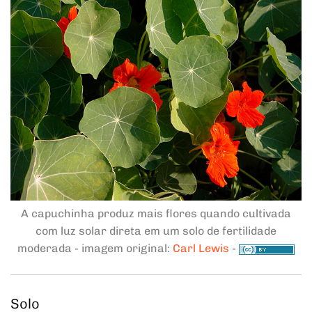
A capuchinha produz mais flores quando cultivada
com luz solar direta em um solo de fertilidade
moderada - imagem original:
Carl Lewis
-
Solo