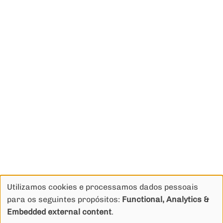
Utilizamos cookies e processamos dados pessoais
Use
para os seguintes propósitos:
Functional, Analytics &
of
Política de privacidade
Termos de uso
Embedded external content
.
personal