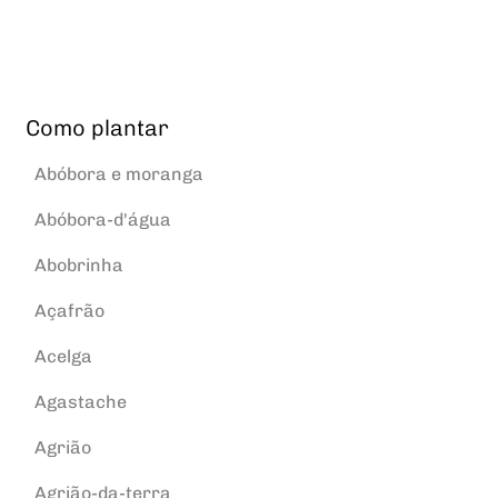
Como plantar
Abóbora e moranga
Abóbora-d'água
Abobrinha
Açafrão
Acelga
Agastache
Agrião
Agrião-da-terra