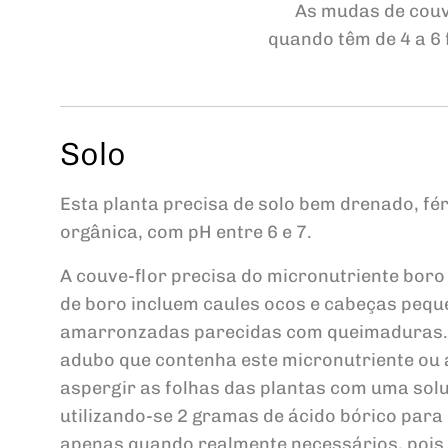
As mudas de couv
quando têm de 4 a 6 
Solo
Esta planta precisa de solo bem drenado, fér
orgânica, com pH entre 6 e 7.
A couve-flor precisa do micronutriente boro
de boro incluem caules ocos e cabeças pe
amarronzadas parecidas com queimaduras. Se
adubo que contenha este micronutriente ou a
aspergir as folhas das plantas com uma sol
utilizando-se 2 gramas de ácido bórico para 
apenas quando realmente necessários, pois o