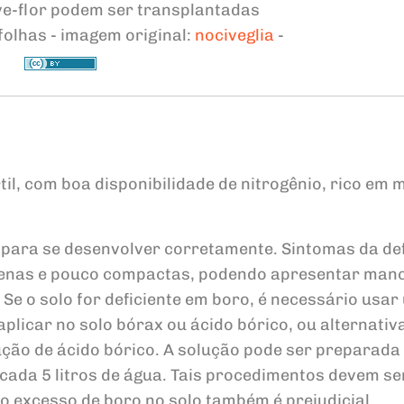
e-flor podem ser transplantadas
folhas - imagem original:
nociveglia
-
til, com boa disponibilidade de nitrogênio, rico em 
 para se desenvolver corretamente. Sintomas da def
quenas e pouco compactas, podendo apresentar man
 o solo for deficiente em boro, é necessário usar
plicar no solo bórax ou ácido bórico, ou alternati
ução de ácido bórico. A solução pode ser preparada
cada 5 litros de água. Tais procedimentos devem ser
 excesso de boro no solo também é prejudicial.