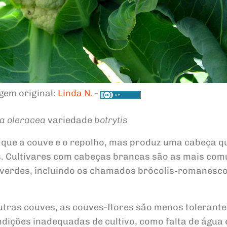
gem original:
Linda N.
-
a oleracea
variedade
botrytis
 que a couve e o repolho, mas produz uma cabeça q
os. Cultivares com cabeças brancas são as mais co
e verdes, incluindo os chamados brócolis-romanesco
outras couves, as couves-flores são menos tolerante
dições inadequadas de cultivo, como falta de água 