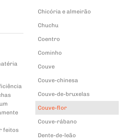
Chicória e almeirão
Chuchu
Coentro
Cominho
matéria
Couve
Couve-chinesa
iciência
Couve-de-bruxelas
chas
 um
Couve-flor
vamente
Couve-rábano
 feitos
Dente-de-leão