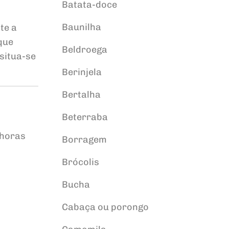
Batata-doce
Baunilha
te a
que
Beldroega
 situa-se
Berinjela
Bertalha
Beterraba
 horas
Borragem
Brócolis
Bucha
Cabaça ou porongo