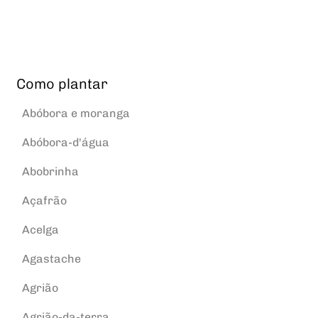
Como plantar
Abóbora e moranga
Abóbora-d'água
Abobrinha
Açafrão
Acelga
Agastache
Agrião
Agrião-da-terra