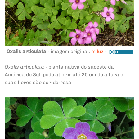
Oxalis articulata
- imagem original:
miluz
-
Oxalis articulata
- planta nativa do sudeste da
América do Sul, pode atingir até 20 cm de altura e
suas flores são cor-de-rosa.