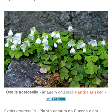
Oxalis acetosella
- imagem original:
Randi Hausken
-
Oxalis acetosella
- Planta comum na Europa e em