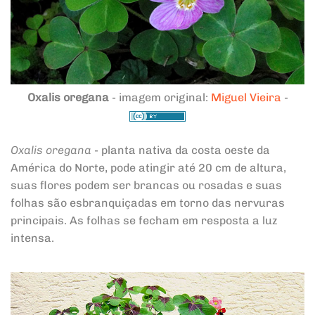
Oxalis oregana
- imagem original:
Miguel Vieira
-
Oxalis oregana
- planta nativa da costa oeste da
América do Norte, pode atingir até 20 cm de altura,
suas flores podem ser brancas ou rosadas e suas
folhas são esbranquiçadas em torno das nervuras
principais. As folhas se fecham em resposta a luz
intensa.